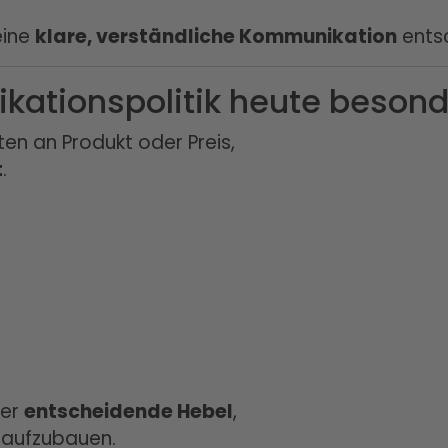
eine
klare, verständliche Kommunikation
ents
tionspolitik heute besonde
lten an Produkt oder Preis,
t
.
der
entscheidende Hebel
,
 aufzubauen.