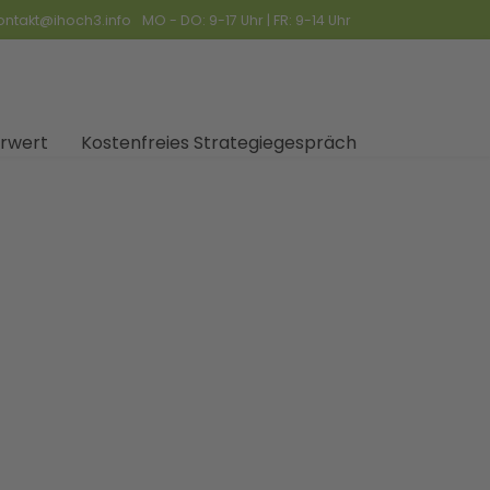
ontakt@ihoch3.info
MO - DO: 9-17 Uhr | FR: 9-14 Uhr
rwert
Kostenfreies Strategiegespräch