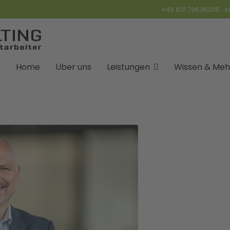
+49 821 79636205
k
Home
Über uns
Leistungen
Wissen & Meh