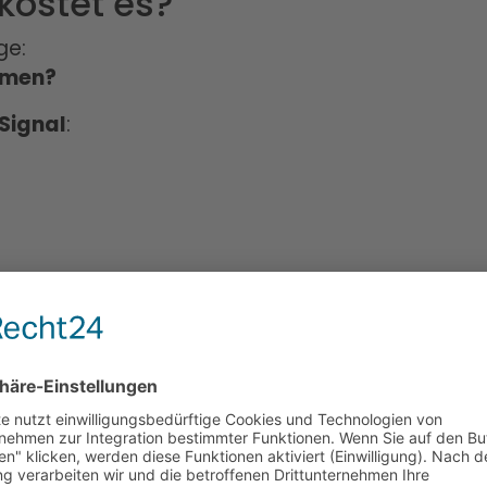
 kostet es?
ge:
mmen?
Signal
:
,
tungs-Verhältnis
.
t spielen dabei eine große Rolle.