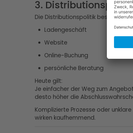
3. Distributionspoli
Die Distributionspolitik beschrei
Ladengeschäft
Website
Online-Buchung
persönliche Beratung
Heute gilt:
Je einfacher der Weg zum Angebot
desto höher die Abschlusswahrschei
Komplizierte Prozesse oder unklar
wirken kaufhemmend.