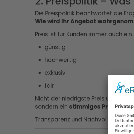
2. Preispolitik – Was
Die Preispolitik beantwortet die Fra
Wie wird Ihr Angebot wahrgeno
Preis ist für Kunden immer auch ein
günstig
hochwertig
exklusiv
fair
Nicht der niedrigste Preis überzeugt
sondern ein
stimmiges Preis-Leis
Transparenz und Nachvollziehbarkei