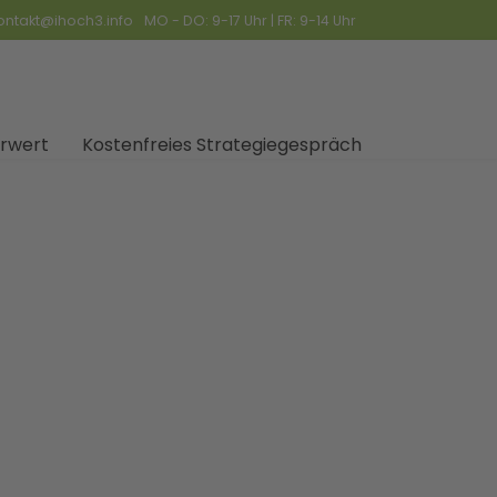
ontakt@ihoch3.info
MO - DO: 9-17 Uhr | FR: 9-14 Uhr
rwert
Kostenfreies Strategiegespräch