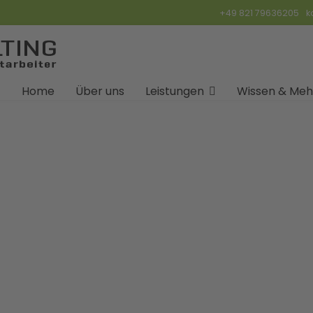
+49 821 79636205
k
Home
Über uns
Leistungen
Wissen & Meh