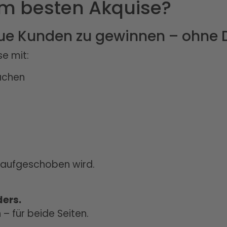
m besten Akquise?
e Kunden zu gewinnen – ohne D
e mit:
ächen
t aufgeschoben wird.
ders.
 – für beide Seiten.