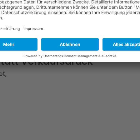
statt Verkaufsdruck
ot,