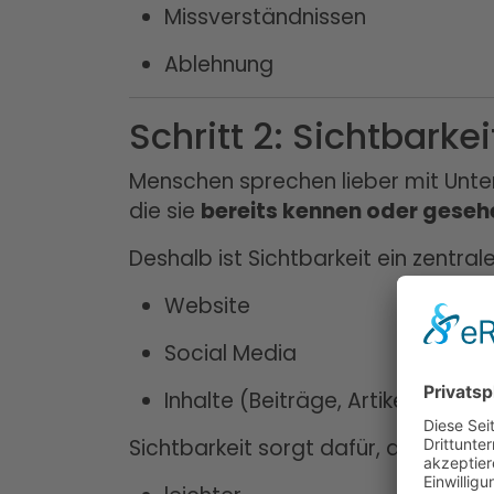
Missverständnissen
Ablehnung
Schritt 2: Sichtbarke
Menschen sprechen lieber mit Unt
die sie
bereits kennen oder gese
Deshalb ist Sichtbarkeit ein zentral
Website
Social Media
Inhalte (Beiträge, Artikel, Videos
Sichtbarkeit sorgt dafür, dass Akqu