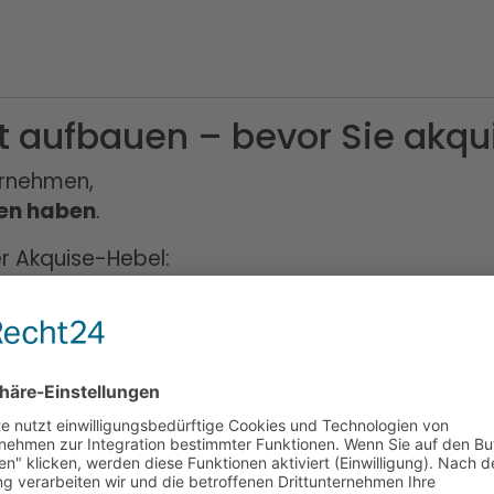
it aufbauen – bevor Sie akqu
ernehmen,
hen haben
.
er Akquise-Hebel:
)
ise: