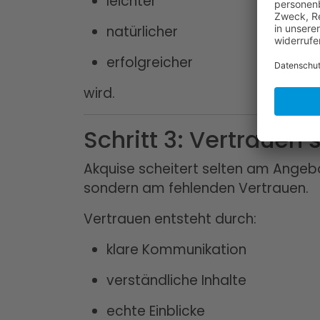
leichter
natürlicher
erfolgreicher
wird.
Schritt 3: Vertrauen 
Akquise scheitert selten am Angeb
sondern am fehlenden Vertrauen.
Vertrauen entsteht durch:
klare Kommunikation
verständliche Inhalte
echte Einblicke