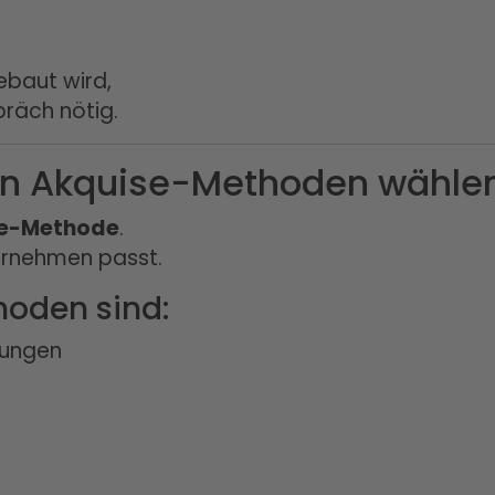
ebaut wird,
präch nötig.
igen Akquise-Methoden wähle
ise-Methode
.
ternehmen passt.
oden sind:
lungen