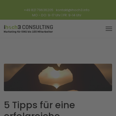
+49 821 79636205
kontakt@ihoch3.info
MO - DO: 9-17 Uhr | FR: 9-14 Uhr
5 Tipps für eine