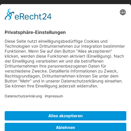
Josef-Baumann-Str. 5
86316 Friedberg / Augsburg
+49 821 79636205
+49 173 3564042
kontakt@ihoch3.info
www.ihoch3.info
Viele Unternehmen haben kein Marketingproblem. Sie
haben ein Strategieproblem.
Copyright ©
ihoch3 consulting gmbh
/ Design by
ihoch3
consulting gmbh
© Marketingaberatung | Marketingstrategien |